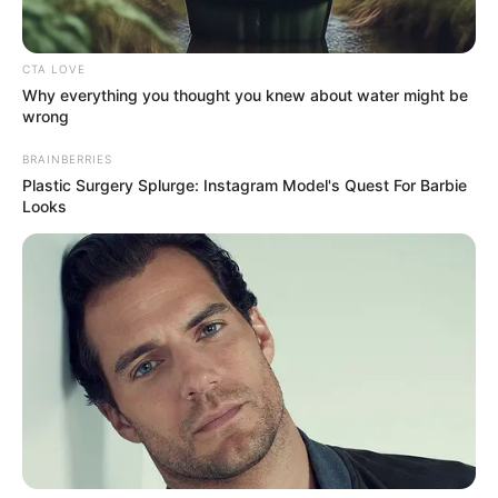
condición estable
y ha sido identificada, mientras que las
otras dos permanecen bajo valoración médica y sin
confirmar su identidad.
CTA LOVE
Why everything you thought you knew about water might be
wrong
BRAINBERRIES
Plastic Surgery Splurge: Instagram Model's Quest For Barbie
Looks