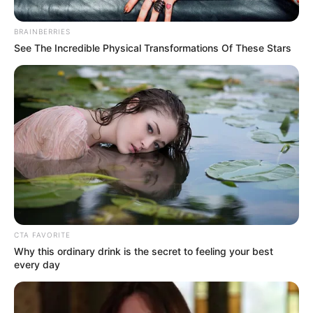
BRAINBERRIES
See The Incredible Physical Transformations Of These Stars
Tomado de videos
BMW causa caos en la calle 100
CTA FAVORITE
Por:
J. Adriana Pardo
Why this ordinary drink is the secret to feeling your best
every day
Agosto 17, 2025