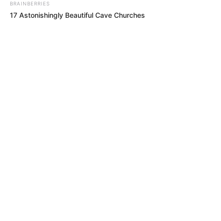
BRAINBERRIES
TEMAS DESTACADOS
17 Astonishingly Beautiful Cave Churches
RECIBO DEL AGUA
LOCALIDAD DE USAQUÉN
CUNDINAMARCA
DESAPARECIDOS
CORTES DE LUZ
LOCALIDAD DE ENGATIVÁ
REGIOTRAM DE OCCIDENTE
LOCALIDAD DE SUBA