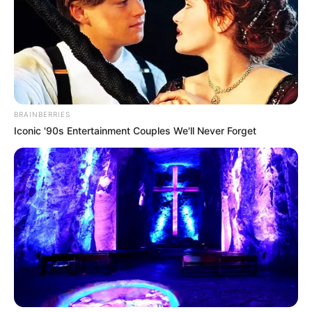
ALERTA BOGOTÁ EN GOOGLE NEWS
TEMAS RELACIONADOS
ACCIDENTE
CALLE 100
ACCIDENTE DE TRÁNSITO
BRAINBERRIES
Iconic '90s Entertainment Couples We'll Never Forget
MANTÉNGASE EN ALERTA
Tenemos todas las noticias que le
interesan. Para estar bien informado, por
favor, active las notificaciones de Alerta.
ACTIVAR AHORA