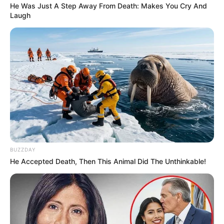
He Was Just A Step Away From Death: Makes You Cry And
Laugh
COMPARTIR
UNIRSE AL CANAL DE WHATSAPP
Bogotá sigue mostrando
señales positivas en materia
económica y social
. De acuerdo con las más recientes
cifras del Departamento Administrativo Nacional de
Estadística (DANE)
, más de 477 mil personas dejaron la
pobreza monetaria entre 2023 y 2025
, mientras que
otras 176 mil lograron superar la pobreza extrema.
BUZZDAY
LEA TAMBIÉN
He Accepted Death, Then This Animal Did The Unthinkable!
Jóvenes a la E 5 ya tiene
cronograma: revelan fecha clave
para saber quiénes estudiarán
gratis en Bogotá