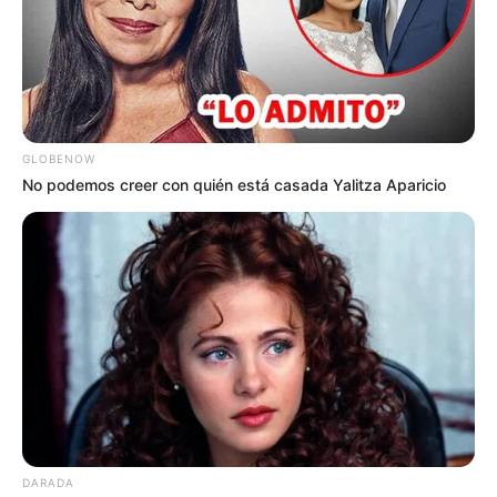
Los resultados corresponden a los
dos primeros años de
la administración del alcalde Carlos Fernando Galán
y
representan uno de los avances sociales más
importantes registrados por la ciudad en los últimos
GLOBENOW
años.
No podemos creer con quién está casada Yalitza Aparicio
DARADA