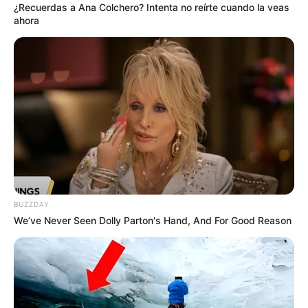
¿Recuerdas a Ana Colchero? Intenta no reírte cuando la veas
ahora
Las
cifras indican que uno de cada cuatro bogotanos
que estaba en condición de
pobreza monetaria en 2023
logró salir de esa situación
. En el caso de la pobreza
extrema, el resultado fue aún más significativo, pues
cuatro de cada diez personas dejaron atrás esa
condición.
BUZZDAY
La
reducción ha permitido que Bogotá
se mantenga
We’ve Never Seen Dolly Parton's Hand, And For Good Reason
entre las tres principales ciudades del país con menores
índices de pobreza monetaria y pobreza extrema
,
consolidando una recuperación sostenida después de los
efectos económicos que dejó la pandemia.
¿Cuántas personas salieron de la