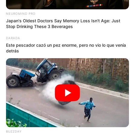
NEUROMIND PRO
Japan's Oldest Doctors Say Memory Loss Isn't Age: Just
Stop Drinking These 3 Beverages
DARADA
Este pescador cazó un pez enorme, pero no vio lo que venía
detrás
Composición Alerta - Colprensa y diseñado por
Magnific - www.magnific.com
¿Cuántas personas salieron de la pobreza en Bogotá
entre 2023 y 2025?
Por:
July Morales
Junio 15, 2026
BUZZDAY