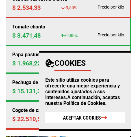
$ 2.534,33
Precio por kilo
-3,50%
Tomate chonto
$ 3.471,48
Precio por kilo
+2,88%
Papa pastusa
COOKIES
$ 1.968,22
Precio por kilo
+1,22%
Este sitio utiliza cookies para
Pechuga de pollo
ofrecerte una mejor experiencia y
$ 15.131,38
Precio por kilo
contenidos ajustados a sus
+0,09%
intereses.A continuación, aceptas
nuestra
Política de Cookies
.
Cogote de carne de res
ACEPTAR COOKIES
$ 22.510,50
Precio por kilo
-2,48%