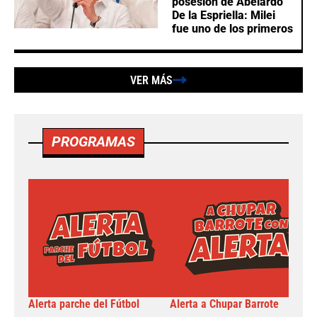
posesión de Abelardo
De la Espriella: Milei
fue uno de los primeros
VER MÁS
PROGRAMAS
Alerta parche del Fútbol
Alerta a Chupar Barrote
N