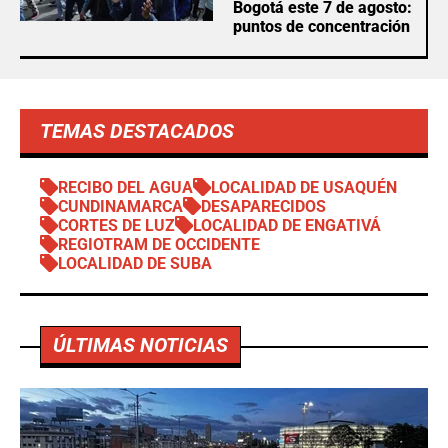
Bogotá este 7 de agosto:
puntos de concentración
TEMAS DESTACADOS
RECIBO DEL AGUA
LOCALIDAD DE USAQUÉN
CUNDINAMARCA
DESAPARECIDOS
CORTES DE LUZ
LOCALIDAD DE ENGATIVÁ
REGIOTRAM DE OCCIDENTE
LOCALIDAD DE SUBA
ÚLTIMAS NOTICIAS