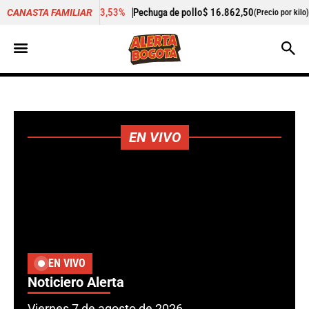
de pollo
$ 16.862,50
-1,71%
Cogote de carne de res
$ 24.958
CANASTA FAMILIAR
(Precio por kilo)
EN VIVO
EN VIVO
Noticiero Alerta
Viernes 7 de agosto de 2026