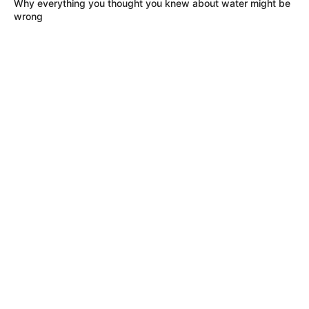
Why everything you thought you knew about water might be
favor, active las notificaciones de Alerta.
wrong
ACTIVAR AHORA
TEMAS DESTACADOS
RECIBO DEL AGUA
LOCALIDAD DE USAQUÉN
CUNDINAMARCA
DESAPARECIDOS
CORTES DE LUZ
LOCALIDAD DE ENGATIVÁ
REGIOTRAM DE OCCIDENTE
LOCALIDAD DE SUBA