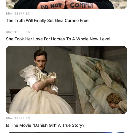
BRAINBERRIES
The Truth Will Finally Set Gina Carano Free
BRAINBERRIES
She Took Her Love For Horses To A Whole New Level
Colprensa - Camila Díaz
Precios de los alimentos en Corabastos en la jornada de
hoy.
Por:
Anthonny José Galindo Florian
Mayo 15, 2026
BRAINBERRIES
Is The Movie "Danish Girl" A True Story?