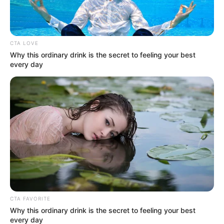
festivo incluido.
LEA TAMBIÉN
CTA LOVE
Precios en Corabastos hoy 14 de
Why this ordinary drink is the secret to feeling your best
every day
mayo de 2026: alimentos que más
bajaron este jueves
CTA FAVORITE
Why this ordinary drink is the secret to feeling your best
every day