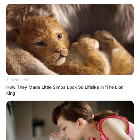
LEA TAMBIÉN
Galán lanza concurso para premiar
barrios: vecinos con recibo en mano
ganarán
Según comerciantes, estas variaciones pueden estar
relacionadas con cambios en la oferta que llega desde
las regiones productoras y con el aumento en la demanda
BRAINBERRIES
durante los fines de semana y días festivos.
How They Made Little Simba Look So Lifelike in 'The Lion
King'
El comportamiento de los precios seguirá dependiendo
del clima
, el transporte y la cantidad de alimentos que
ingresen diariamente a Corabastos, por lo que la
recomendación es aprovechar los productos que
presentan mayor oferta para rendir mejor el presupuesto
familiar.