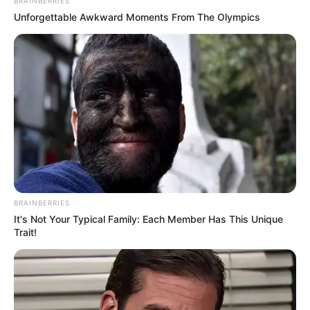
BRAINBERRIES
LEA TAMBIÉN
Unforgettable Awkward Moments From The Olympics
Galán da detalles del moderno
sistema de frenado del Metro: física
pura sobre rieles
¿Cuánto vale la multa por incumplir la
medida?
Circular en horario restringido implica una sanción
contemplada en el código C.14 del Código Nacional de
BRAINBERRIES
Tránsito. La multa vigente es de
$633.200 pesos
It's Not Your Typical Family: Each Member Has This Unique
colombianos
.
Trait!
Además del comparendo económico, las autoridades
pueden ordenar la
inmovilización del vehículo
, generando
gastos adicionales por concepto de grúa y permanencia