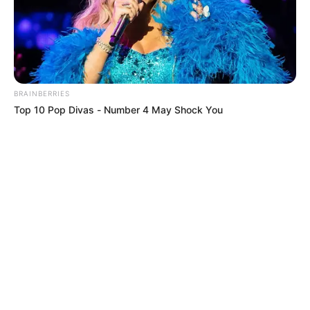
TEMAS DESTACADOS
RECIBO DEL AGUA
LOCALIDAD DE USAQUÉN
CUNDINAMARCA
DESAPARECIDOS
CORTES DE LUZ
LOCALIDAD DE ENGATIVÁ
BRAINBERRIES
REGIOTRAM DE OCCIDENTE
Top 10 Pop Divas - Number 4 May Shock You
LOCALIDAD DE SUBA