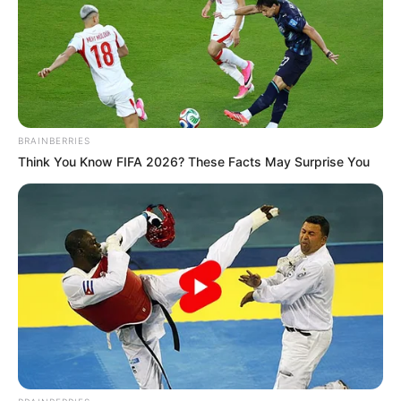
particulares.
Pico y placa para taxis el jueves 4 de
junio de 2026
La rotación para el servicio público tipo taxi también
BRAINBERRIES
cambia para esta jornada. Este
jueves 4 de junio de
Think You Know FIFA 2026? These Facts May Surprise You
2026
, los vehículos con placas terminadas en
1 y 2 no
pueden circular
en Bogotá.
La restricción aplica entre las
5:30 a. m. y las 9:00 p. m.
,
horario durante el cual estos taxis deben suspender la
prestación del servicio en toda la ciudad.
Los taxis con otras terminaciones pueden operar con
normalidad y atender la demanda de pasajeros en las
diferentes localidades de la capital.