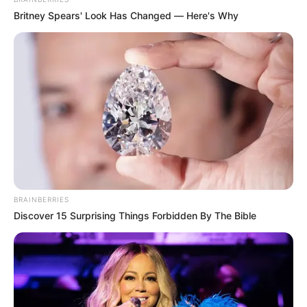
Britney Spears' Look Has Changed — Here's Why
TEMAS RELACIONADOS
MOVILIDAD EN BOGOTÁ
MOVILIDAD DE BOGOTÁ
MOVILIDAD
ALERTA BOGOTÁ
NOTICIAS DE BOGOTÁ
NOTICIAS BOGOTÁ
PICO Y PLACA
PICO Y PLACA EN BOGOTÁ
MANTÉNGASE EN ALERTA
Tenemos todas las noticias que le
BRAINBERRIES
interesan. Para estar bien informado, por
Discover 15 Surprising Things Forbidden By The Bible
favor, active las notificaciones de Alerta.
ACTIVAR AHORA