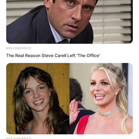
en patios.
Recomendaciones para evitar
sanciones y contratiempos
Verificar la
terminación de la placa
antes de iniciar
cualquier recorrido permite planear mejor los
BRAINBERRIES
desplazamientos y evitar inconvenientes durante la
The Real Reason Steve Carell Left 'The Office'
jornada.
Organizar los trayectos con anticipación y consultar el
estado de las vías ayuda a optimizar los tiempos de viaje.
Llevar la documentación vigente facilita cualquier control
realizado por las autoridades de tránsito.
COMPARTIR
ALERTA BOGOTÁ EN GOOGLE NEWS
BRAINBERRIES