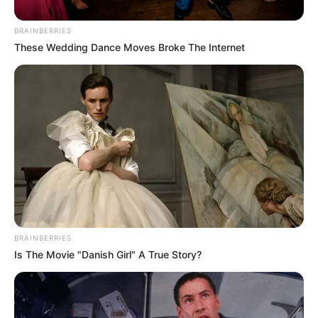
último número de la placa. Por ello, consultar la
restricción antes de iniciar cualquier recorrido ayuda a
BRAINBERRIES
evitar sanciones y contratiempos.
These Wedding Dance Moves Broke The Internet
BRAINBERRIES
Is The Movie "Danish Girl" A True Story?